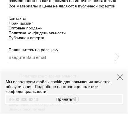
размещённых на сайте, ссылка на источник обязательна.
Все материалы и цены не являются публичной офертой.
Контакты
Франчайзинг
Оптовые продажи
Политика конфидециальности
Публичная оферта
Подпишитесь на рассылку
Подписываясь, Вы принимаете
нашу
Политику конфиденциальности
и Условия
промоакции.
Мы используем файлы cookie для повышения качества
обслуживания. Подробнее на странице
политики
конфиденциальности
Принять
8-800-600-9243
Ежедневно, с 8:00 до 20:00
Звонок бесплатный
Дизайн
,
разработка сайта
—
Текарт
.