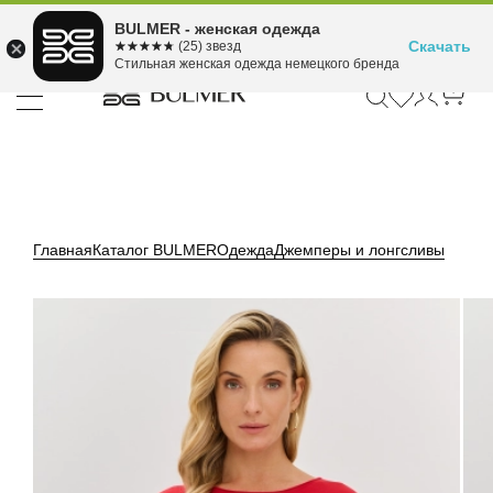
Подели оплату на 4
BULMER - женская одежда
Для покупок от 300 ₽ до 30,000 ₽
ⓘ
платежа
Скачать
☆☆☆☆☆
★★★★★
(25) звезд
Стильная женская одежда немецкого бренда
Главная
Каталог BULMER
Одежда
Джемперы и лонгсливы