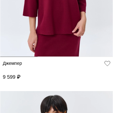
ДОБАВИТЬ В КОРЗИНУ
36
38
40
42
44
46
Джемпер
9 599 ₽