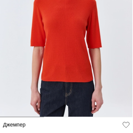
ДОБАВИТЬ В КОРЗИНУ
34
36
38
40
42
44
Джемпер