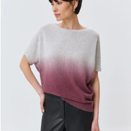
ДОБАВИТЬ В КОРЗИНУ
34
36
38
40
42
44