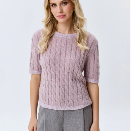
ДОБАВИТЬ В КОРЗИНУ
34
36
38
40
42
44