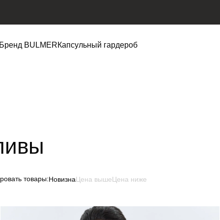
Бренд BULMER
Капсульный гардероб
ливы
ровать товары:
Новизна
Цена выше
Цена ниже