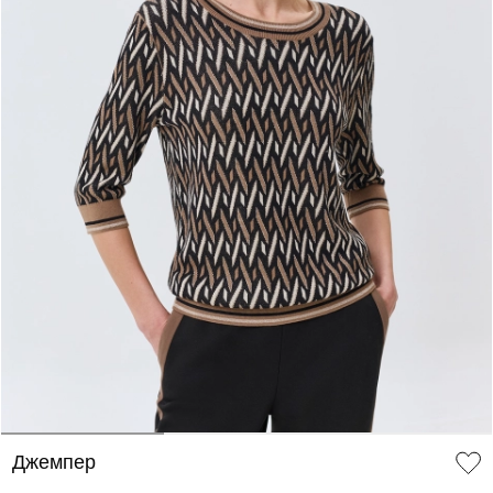
ДОБАВИТЬ В КОРЗИНУ
34
36
38
40
42
44
46
Джемпер