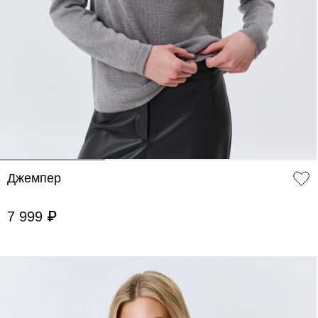
ДОБАВИТЬ В КОРЗИНУ
34
36
38
40
42
44
46
Джемпер
7 999 ₽