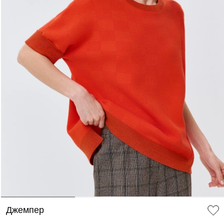
ДОБАВИТЬ В КОРЗИНУ
34
36
38
40
42
44
46
Джемпер