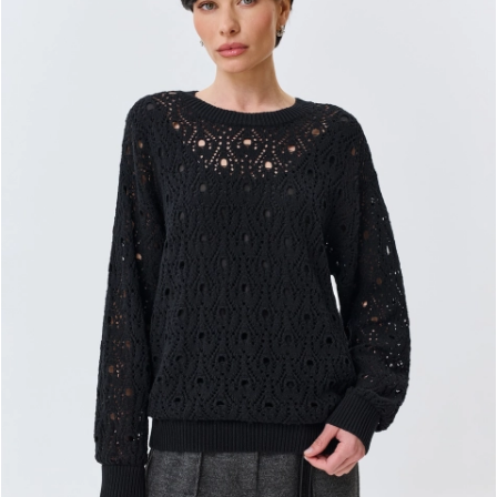
ДОБАВИТЬ В КОРЗИНУ
34
36
38
40
42
44