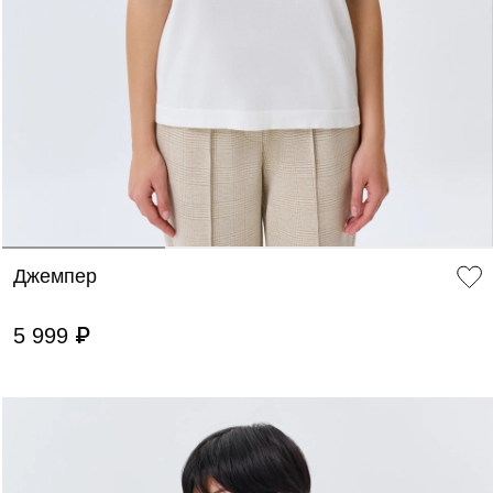
ДОБАВИТЬ В КОРЗИНУ
34
36
38
40
42
44
Джемпер
5 999 ₽