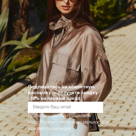
Подпишитесь на новостную
рассылку — получите скидку
-10% на первый заказ
Подписываясь, Вы принимаете
нашу
Политику конфиденциальности
и
Условия промоакции.