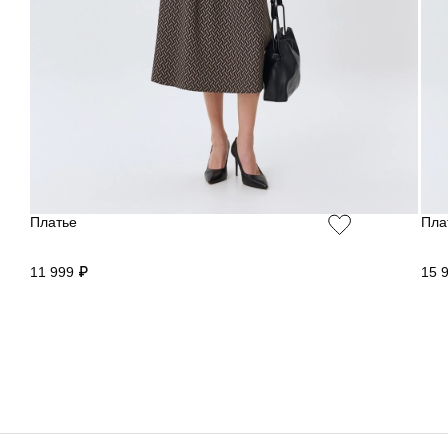
Платье
Пла
11 999 ₽
15 