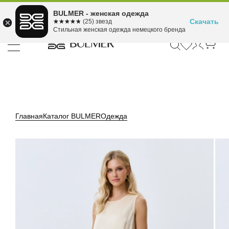
Подели оплату на 4
BULMER - женская одежда
Для покупок от 300 ₽ до 30,000 ₽
ⓘ
платежа
Скачать
☆☆☆☆☆
★★★★★
(25) звезд
Стильная женская одежда немецкого бренда
Главная
Каталог BULMER
Одежда