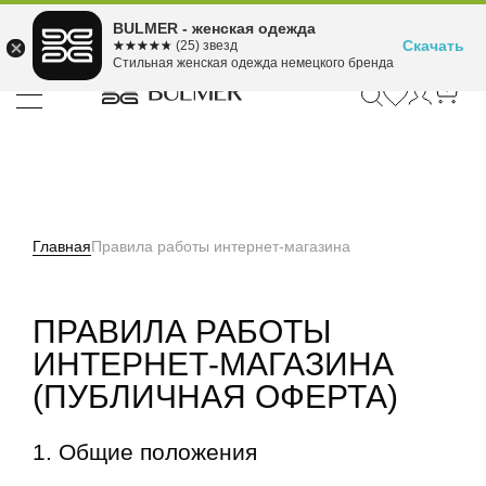
Подели оплату на 4
BULMER - женская одежда
Для покупок от 300 ₽ до 30,000 ₽
ⓘ
платежа
Скачать
☆☆☆☆☆
★★★★★
(25) звезд
Стильная женская одежда немецкого бренда
Главная
Правила работы интернет-магазина
ПРАВИЛА РАБОТЫ
ИНТЕРНЕТ-МАГАЗИНА
(ПУБЛИЧНАЯ ОФЕРТА)
1. Общие положения