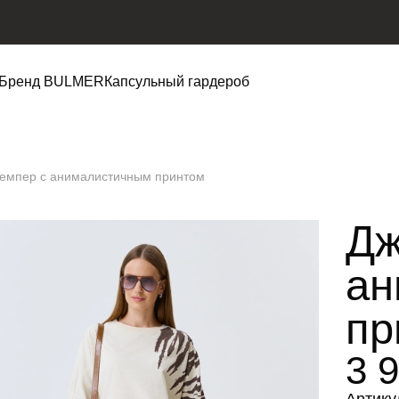
Бренд BULMER
Капсульный гардероб
емпер с анималистичным принтом
Дж
ан
пр
3 