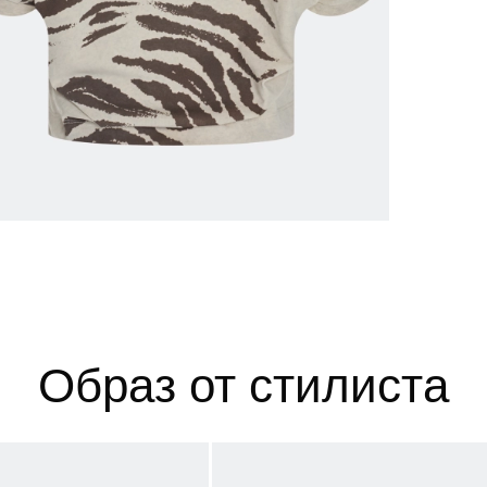
 размеров
ров показывает нашу стандартную размерную линей
сийский размер
Обхват груди (см)
Обхват талии, в см
Обхват бед
40
78-82
60-64
86-9
42
82-86
64-68
90-9
Образ от стилиста
44
86-90
68-72
94-9
46
90-94
72-76
98-10
48
94-98
76-80
102-1