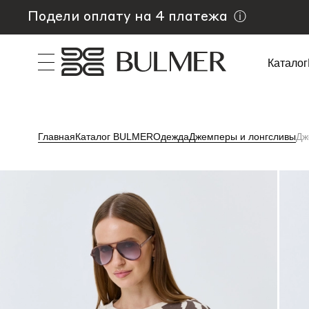
Подели оплату на 4 платежа
ⓘ
Каталог
Главная
Каталог BULMER
Одежда
Джемперы и лонгсливы
Дж