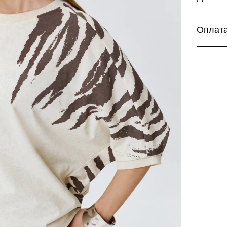
Курь
Дост
Оплат
Дост
Бесплатн
Для ваш
Более п
заказа:
Банк
Поде