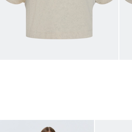
Таблица
Общая таблица разме
Размер производителя
Рос
32
34
36
38
40