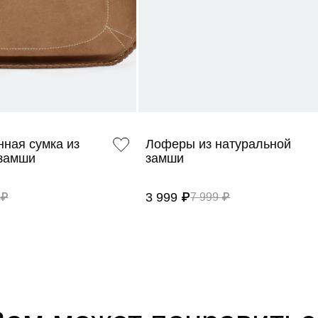
ная сумка из
Лоферы из натуральной
 замши
замши
3 999 ₽
 ₽
7 999 ₽