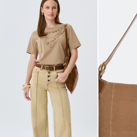
42
44
46
48
Не уверены в правильном 
Напишите нам или позвони