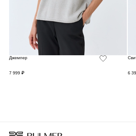
Джемпер
Сви
7 999 ₽
6 3