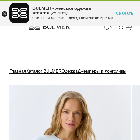
Подели оплату на 4
BULMER - женская одежда
Для покупок от 300 ₽ до 30,000 ₽
ⓘ
платежа
Скачать
☆☆☆☆☆
★★★★★
(25) звезд
Стильная женская одежда немецкого бренда
Главная
Каталог BULMER
Одежда
Джемперы и лонгсливы