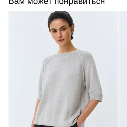
Вам может понравиться
Подели
- оплата по частям без комиссии и переплат
40
48
94-98
76-80
102-106
63
42
50
98-102
80-84
106-110
63
44
52
102-106
84-88
110-114
63
46
54
106-110
88-92
114-118
63
48
56
110-114
92-96
118-122
63
Не уверены в правильном выборе размера?
Напишите нам или позвоните, и мы вам поможем.