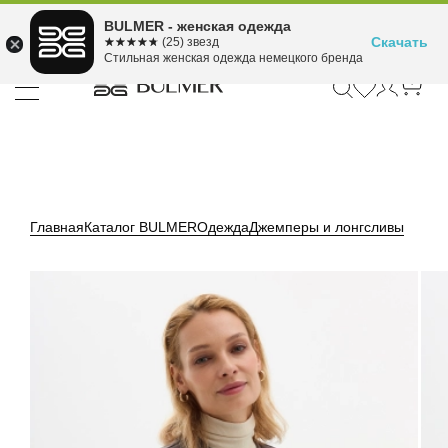
Подели оплату на 4
BULMER - женская одежда
Для покупок от 300 ₽ до 30,000 ₽
ⓘ
платежа
Скачать
☆☆☆☆☆
★★★★★
(25) звезд
Стильная женская одежда немецкого бренда
Главная
Каталог BULMER
Одежда
Джемперы и лонгсливы