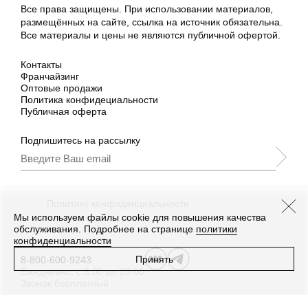
Все права защищены. При использовании материалов,
размещённых на сайте, ссылка на источник обязательна.
Все материалы и цены не являются публичной офертой.
Контакты
Франчайзинг
Оптовые продажи
Политика конфидециальности
Публичная оферта
Подпишитесь на рассылку
Подписываясь, Вы принимаете
нашу
Политику конфиденциальности
и Условия
промоакции.
Мы используем файлы cookie для повышения качества
обслуживания. Подробнее на странице
политики
конфиденциальности
Принять
8-800-600-9243
Ежедневно, с 8:00 до 20:00
Звонок бесплатный