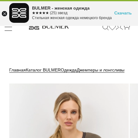
Подели оплату на 4
BULMER - женская одежда
Для покупок от 300 ₽ до 30,000 ₽
ⓘ
платежа
Скачать
☆☆☆☆☆
★★★★★
(25) звезд
Стильная женская одежда немецкого бренда
Главная
Каталог BULMER
Одежда
Джемперы и лонгсливы