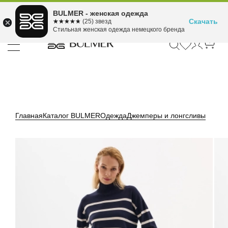
Подели оплату на 4
BULMER - женская одежда
Для покупок от 300 ₽ до 30,000 ₽
ⓘ
платежа
Скачать
☆☆☆☆☆
★★★★★
(25) звезд
Стильная женская одежда немецкого бренда
Главная
Каталог BULMER
Одежда
Джемперы и лонгсливы