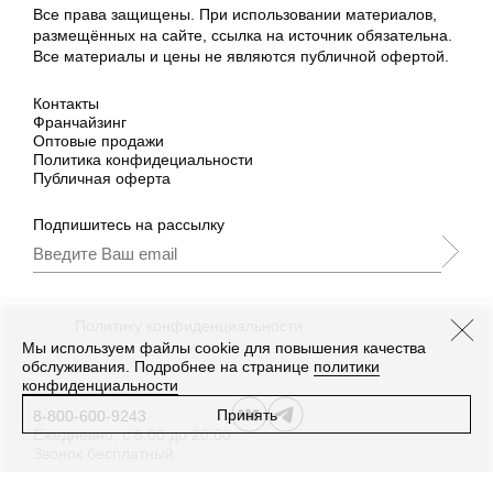
Все права защищены. При использовании материалов,
размещённых на сайте, ссылка на источник обязательна.
Все материалы и цены не являются публичной офертой.
Контакты
Франчайзинг
Оптовые продажи
Политика конфидециальности
Публичная оферта
Подпишитесь на рассылку
Подписываясь, Вы принимаете
нашу
Политику конфиденциальности
и Условия
промоакции.
Мы используем файлы cookie для повышения качества
обслуживания. Подробнее на странице
политики
конфиденциальности
Принять
8-800-600-9243
Ежедневно, с 8:00 до 20:00
Звонок бесплатный