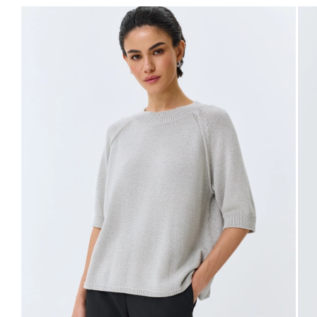
40
48
94-98
76-80
102-106
63
42
50
98-102
80-84
106-110
63
44
52
102-106
84-88
110-114
63
46
54
106-110
88-92
114-118
63
48
56
110-114
92-96
118-122
63
Не уверены в правильном выборе размера?
Напишите нам или позвоните, и мы вам поможем.