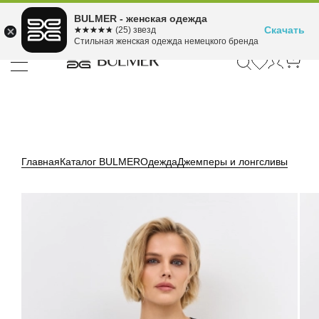
Подели оплату на 4
BULMER - женская одежда
Для покупок от 300 ₽ до 30,000 ₽
ⓘ
платежа
Скачать
☆☆☆☆☆
★★★★★
(25) звезд
Стильная женская одежда немецкого бренда
Главная
Каталог BULMER
Одежда
Джемперы и лонгсливы