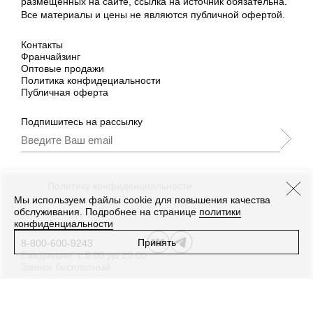
размещённых на сайте, ссылка на источник обязательна.
Все материалы и цены не являются публичной офертой.
Контакты
Франчайзинг
Оптовые продажи
Политика конфидециальности
Публичная оферта
Подпишитесь на рассылку
Подписываясь, Вы принимаете
нашу
Политику конфиденциальности
и Условия
промоакции.
Мы используем файлы cookie для повышения качества
обслуживания. Подробнее на странице
политики
конфиденциальности
Принять
8-800-600-9243
Ежедневно, с 8:00 до 20:00
Звонок бесплатный
Дизайн
,
разработка сайта
—
Текарт
.