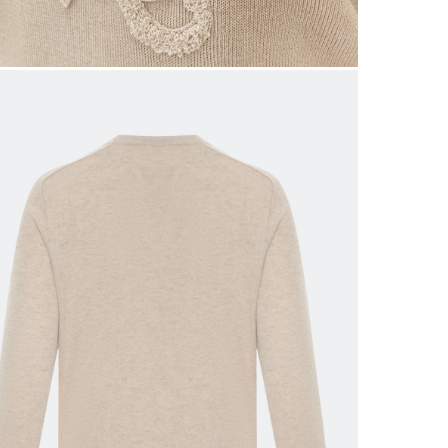
 размеров
ров показывает нашу стандартную размерную линей
сийский размер
Обхват груди (см)
Обхват талии, в см
Обхват бед
40
78-82
60-64
86-9
42
82-86
64-68
90-9
44
86-90
68-72
94-9
46
90-94
72-76
98-10
48
94-98
76-80
102-1
50
98-102
80-84
106-1