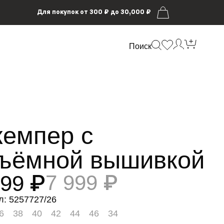
Для покупок от 300 ₽ до 30,000 ₽
Поиск
емпер с
ъёмной вышивкой
999 ₽
7 999 ₽
л: 5257727/26
6
38
40
42
44
46
34