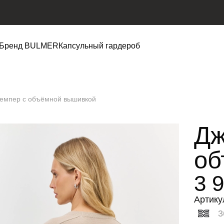
Бренд BULMER
Капсульный гардероб
емпер с объёмной вышивкой
Дж
об
3 
Артику
3