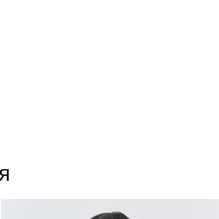
14
63
18
63
22
63
я