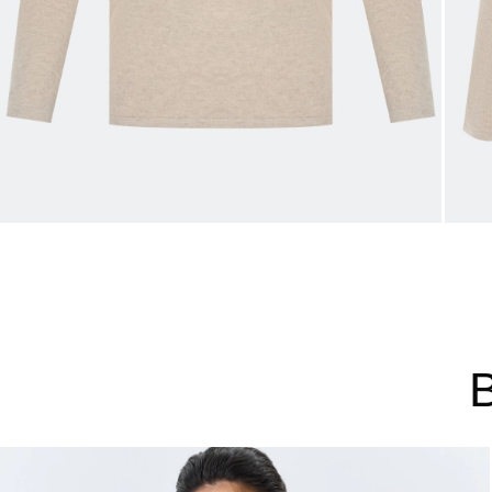
44
46
48
Не уверены в правильном 
Напишите нам или позвони