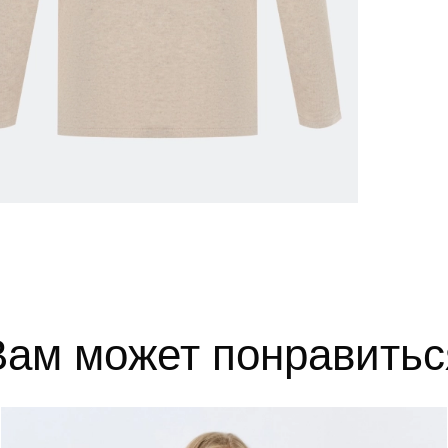
52
102-106
84-88
110-1
54
106-110
88-92
114-1
56
110-114
92-96
118-1
выборе размера?
те, и мы вам поможем.
Вам может понравитьс