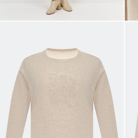
Таблица
Общая таблица разме
Размер производителя
Рос
32
34
36
38
40
42