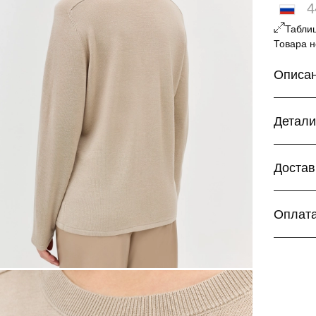
4
Табли
Товара н
Описа
Вязаный
силуэт. 
Детал
и ангора
Состав:
Достав
Курь
Дост
Оплат
Дост
Бесплатн
Для ваш
Более п
заказа:
Банк
Поде