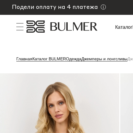
Подели оплату на 4 платежа
ⓘ
Каталог
Главная
Каталог BULMER
Одежда
Джемперы и лонгсливы
Дж