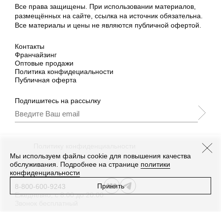
Все права защищены. При использовании материалов,
размещённых на сайте, ссылка на источник обязательна.
Все материалы и цены не являются публичной офертой.
Контакты
Франчайзинг
Оптовые продажи
Политика конфидециальности
Публичная оферта
Подпишитесь на рассылку
Подписываясь, Вы принимаете
нашу
Политику конфиденциальности
и Условия
промоакции.
Мы используем файлы cookie для повышения качества
обслуживания. Подробнее на странице
политики
конфиденциальности
Принять
8-800-600-9243
Ежедневно, с 8:00 до 20:00
Звонок бесплатный