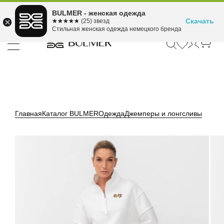
Подели оплату на 4
BULMER - женская одежда
Для покупок от 300 ₽ до 30,000 ₽
ⓘ
платежа
Скачать
☆☆☆☆☆
★★★★★
(25) звезд
Стильная женская одежда немецкого бренда
Главная
Каталог BULMER
Одежда
Джемперы и лонгсливы