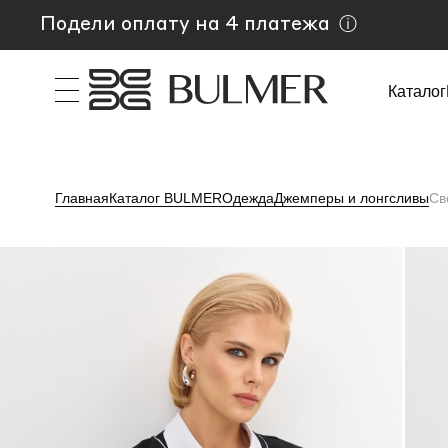
Подели оплату на 4 платежа
ⓘ
Каталог
Главная
Каталог BULMER
Одежда
Джемперы и лонгсливы
Св