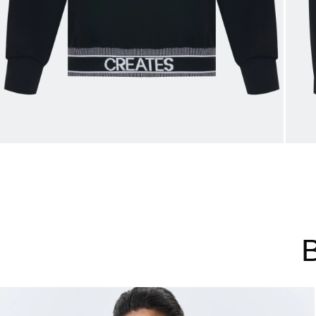
44
46
48
Не уверены в правильном 
Напишите нам или позвони