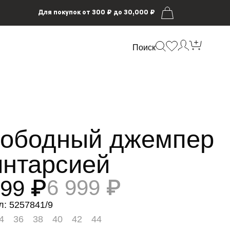
Для покупок от 300 ₽ до 30,000 ₽
Поиск
ободный джемпер
интарсией
499 ₽
6 999 ₽
л: 5257841/9
4
36
38
40
42
44