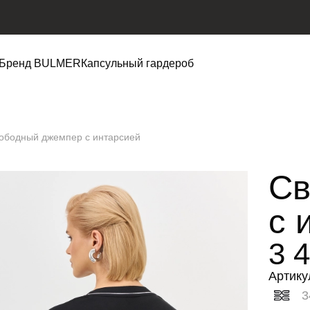
Бренд BULMER
Капсульный гардероб
ободный джемпер с интарсией
Св
с 
3 
Артику
3