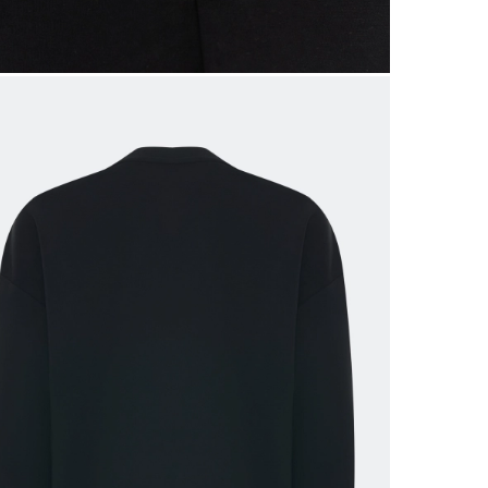
 размеров
ров показывает нашу стандартную размерную линей
сийский размер
Обхват груди (см)
Обхват талии, в см
Обхват бед
40
78-82
60-64
86-9
42
82-86
64-68
90-9
44
86-90
68-72
94-9
46
90-94
72-76
98-10
48
94-98
76-80
102-1
50
98-102
80-84
106-1