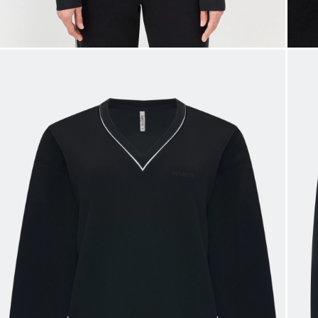
Таблица
Общая таблица разме
Размер производителя
Рос
32
34
36
38
40
42