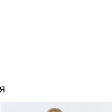
14
63
18
63
22
63
я