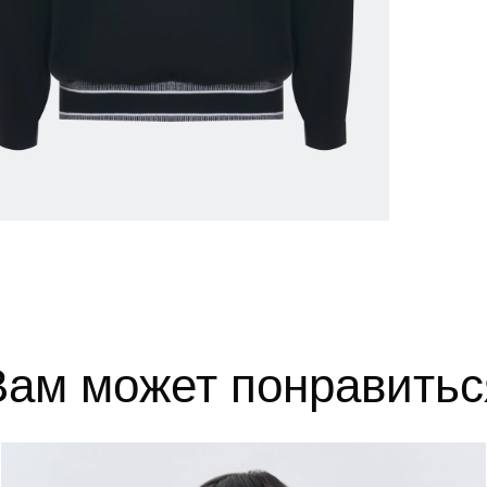
52
102-106
84-88
110-1
54
106-110
88-92
114-1
56
110-114
92-96
118-1
выборе размера?
те, и мы вам поможем.
Вам может понравитьс