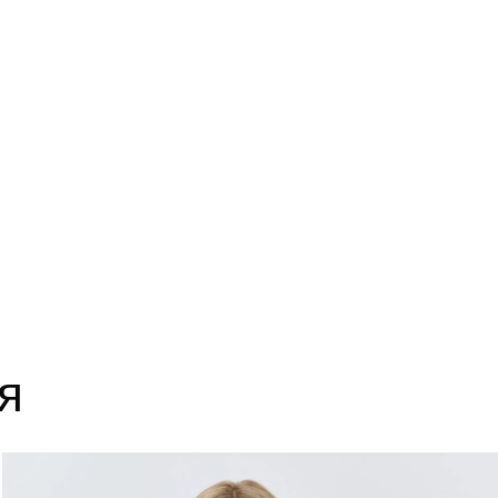
14
63
18
63
22
63
я