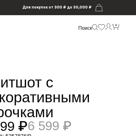
Для покупок от 300 ₽ до 30,000 ₽
Поиск
итшот с
коративными
рочками
299 ₽
6 599 ₽