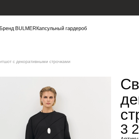
Бренд BULMER
Капсульный гардероб
итшот с декоративными строчками
Св
де
ст
3 