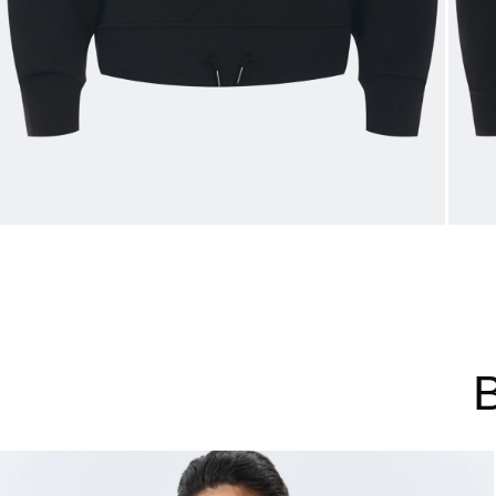
44
46
48
Не уверены в правильном 
Напишите нам или позвони