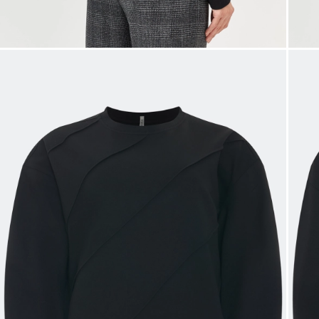
Таблица
Общая таблица разме
Размер производителя
Рос
32
34
36
38
40
42