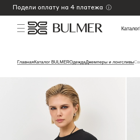
Подели оплату на 4 платежа
ⓘ
Каталог
Главная
Каталог BULMER
Одежда
Джемперы и лонгсливы
Св