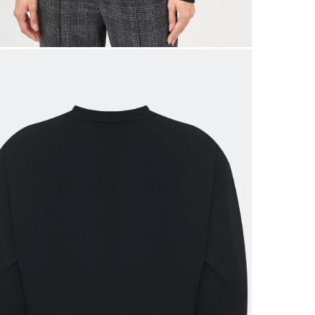
 размеров
ров показывает нашу стандартную размерную линей
сийский размер
Обхват груди (см)
Обхват талии, в см
Обхват бед
40
78-82
60-64
86-9
42
82-86
64-68
90-9
44
86-90
68-72
94-9
46
90-94
72-76
98-10
48
94-98
76-80
102-1
50
98-102
80-84
106-1