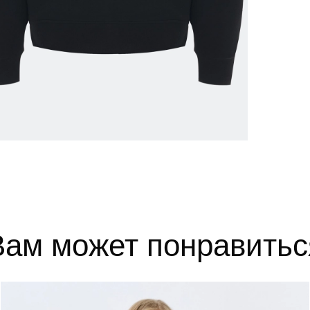
52
102-106
84-88
110-1
54
106-110
88-92
114-1
56
110-114
92-96
118-1
выборе размера?
те, и мы вам поможем.
Вам может понравитьс