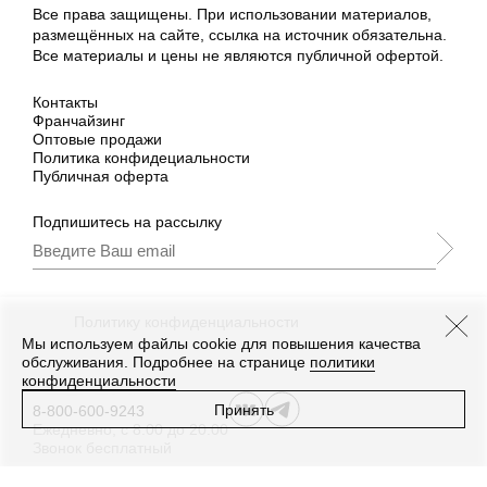
Все права защищены. При использовании материалов,
размещённых на сайте, ссылка на источник обязательна.
Все материалы и цены не являются публичной офертой.
Контакты
Франчайзинг
Оптовые продажи
Политика конфидециальности
Публичная оферта
Подпишитесь на рассылку
Подписываясь, Вы принимаете
нашу
Политику конфиденциальности
и Условия
промоакции.
Мы используем файлы cookie для повышения качества
обслуживания. Подробнее на странице
политики
конфиденциальности
Принять
8-800-600-9243
Ежедневно, с 8:00 до 20:00
Звонок бесплатный