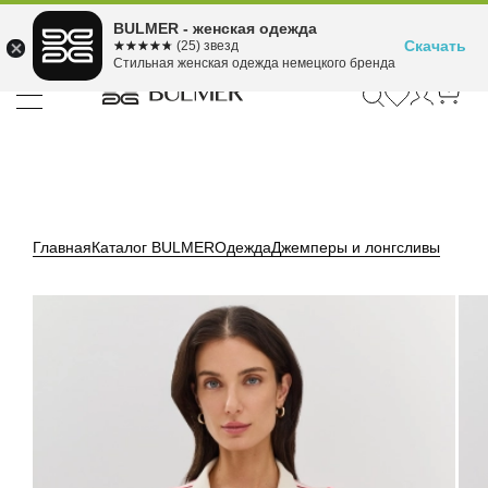
Подели оплату на 4
BULMER - женская одежда
Для покупок от 300 ₽ до 30,000 ₽
ⓘ
платежа
Скачать
☆☆☆☆☆
★★★★★
(25) звезд
Стильная женская одежда немецкого бренда
Главная
Каталог BULMER
Одежда
Джемперы и лонгсливы