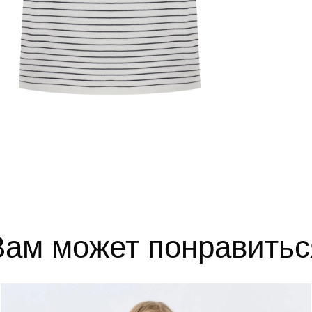
52
102-106
84-88
110-1
54
106-110
88-92
114-1
56
110-114
92-96
118-1
выборе размера?
те, и мы вам поможем.
Вам может понравитьс