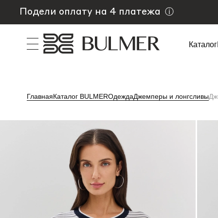
Подели оплату на 4 платежа
ⓘ
Каталог
Главная
Каталог BULMER
Одежда
Джемперы и лонгсливы
Дж