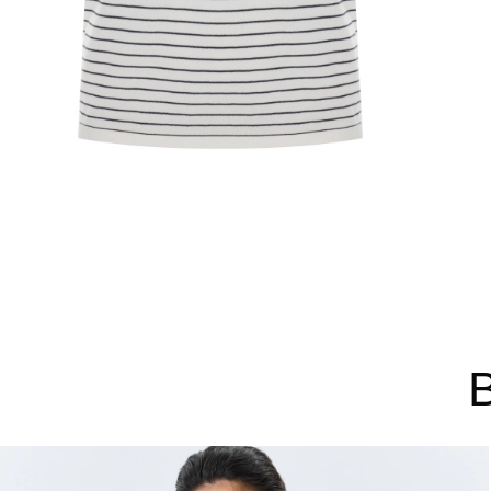
44
46
48
Не уверены в правильном 
Напишите нам или позвони