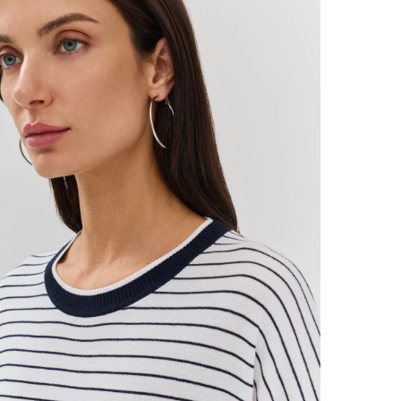
Поде
Рекоменд
Глажка з
вывернув
деликатн
отбелив