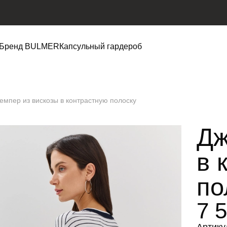
Бренд BULMER
Капсульный гардероб
емпер из вискозы в контрастную полоску
Дж
в 
по
7 