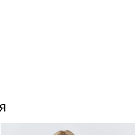
14
63
18
63
22
63
я