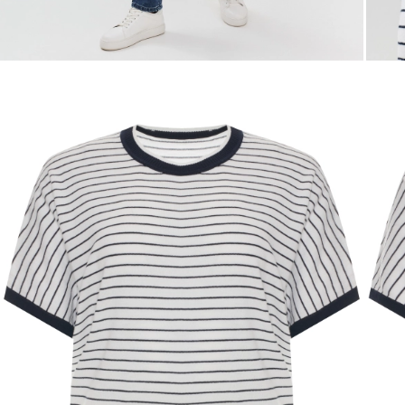
Таблица
Общая таблица разме
Размер производителя
Рос
32
34
36
38
40
42