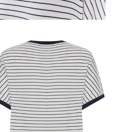
 размеров
ров показывает нашу стандартную размерную линей
сийский размер
Обхват груди (см)
Обхват талии, в см
Обхват бед
40
78-82
60-64
86-9
42
82-86
64-68
90-9
44
86-90
68-72
94-9
46
90-94
72-76
98-10
48
94-98
76-80
102-1
50
98-102
80-84
106-1