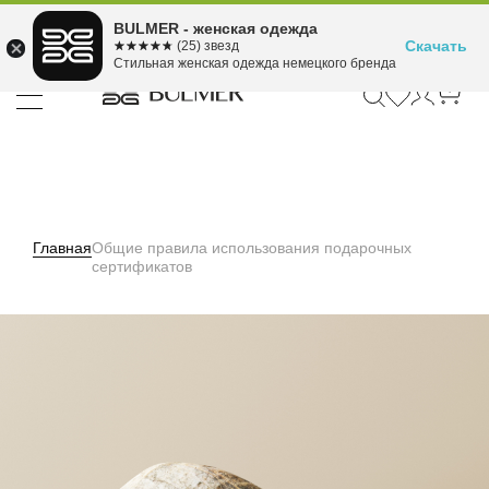
Подели оплату на 4
BULMER - женская одежда
Для покупок от 300 ₽ до 30,000 ₽
ⓘ
платежа
Скачать
☆☆☆☆☆
★★★★★
(25) звезд
Стильная женская одежда немецкого бренда
Главная
Общие правила использования подарочных
сертификатов