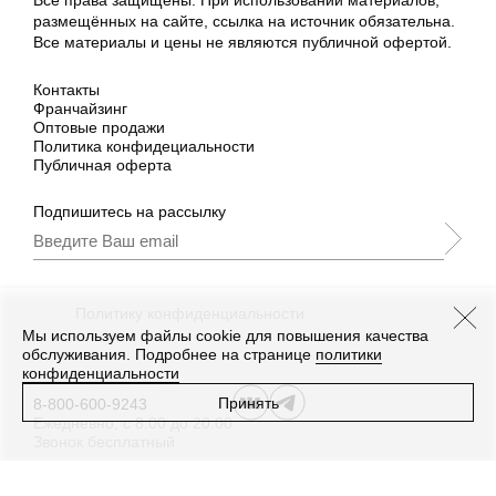
Все права защищены. При использовании материалов,
размещённых на сайте, ссылка на источник обязательна.
Все материалы и цены не являются публичной офертой.
Контакты
Франчайзинг
Оптовые продажи
Политика конфидециальности
Публичная оферта
Подпишитесь на рассылку
Подписываясь, Вы принимаете
нашу
Политику конфиденциальности
и Условия
промоакции.
Мы используем файлы cookie для повышения качества
обслуживания. Подробнее на странице
политики
конфиденциальности
Принять
8-800-600-9243
Ежедневно, с 8:00 до 20:00
Звонок бесплатный
Дизайн
,
разработка сайта
—
Текарт
.