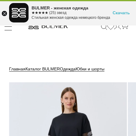
Подели оплату на 4
BULMER - женская одежда
Для покупок от 300 ₽ до 30,000 ₽
ⓘ
платежа
Скачать
☆☆☆☆☆
★★★★★
(25) звезд
Стильная женская одежда немецкого бренда
Главная
Каталог BULMER
Одежда
Юбки и шорты