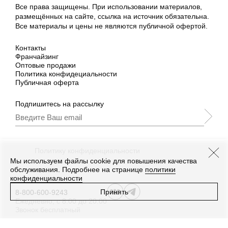
Все права защищены. При использовании материалов,
размещённых на сайте, ссылка на источник обязательна.
Все материалы и цены не являются публичной офертой.
Контакты
Франчайзинг
Оптовые продажи
Политика конфидециальности
Публичная оферта
Подпишитесь на рассылку
Подписываясь, Вы принимаете
нашу
Политику конфиденциальности
и Условия
промоакции.
Мы используем файлы cookie для повышения качества
обслуживания. Подробнее на странице
политики
конфиденциальности
Принять
8-800-600-9243
Ежедневно, с 8:00 до 20:00
Звонок бесплатный