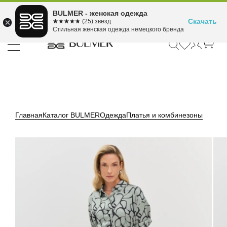
Подели оплату на 4
BULMER - женская одежда
Для покупок от 300 ₽ до 30,000 ₽
ⓘ
платежа
Скачать
☆☆☆☆☆
★★★★★
(25) звезд
Стильная женская одежда немецкого бренда
Главная
Каталог BULMER
Одежда
Платья и комбинезоны