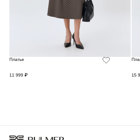
Платье
Пла
11 999 ₽
15 