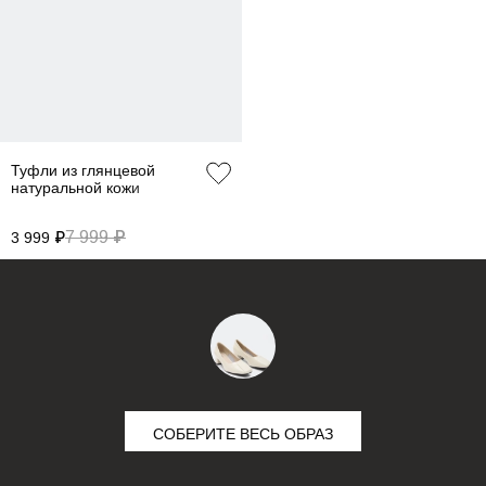
38
46
90-94
72-76
98-102
63
40
48
94-98
76-80
102-106
63
42
50
98-102
80-84
106-110
63
Туфли из глянцевой
44
52
102-106
84-88
110-114
63
натуральной кожи
46
54
106-110
88-92
114-118
63
7 999 ₽
3 999 ₽
48
56
110-114
92-96
118-122
63
Не уверены в правильном выборе размера?
Напишите нам или позвоните, и мы вам поможем.
СОБЕРИТЕ ВЕСЬ ОБРАЗ