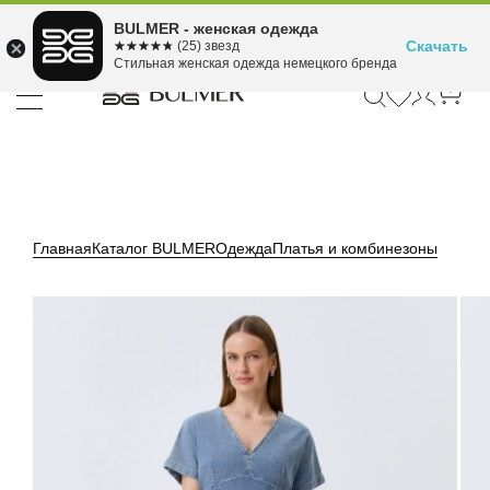
Подели оплату на 4
BULMER - женская одежда
Для покупок от 300 ₽ до 30,000 ₽
ⓘ
платежа
Скачать
☆☆☆☆☆
★★★★★
(25) звезд
Стильная женская одежда немецкого бренда
Главная
Каталог BULMER
Одежда
Платья и комбинезоны