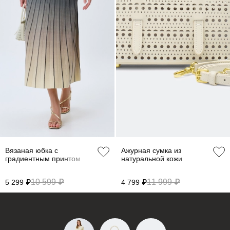
36
44
86-90
68-72
94-98
62
38
46
90-94
72-76
98-102
63
40
48
94-98
76-80
102-106
63
42
50
98-102
80-84
106-110
63
44
52
102-106
84-88
110-114
63
46
54
106-110
88-92
114-118
63
Вязаная юбка с
Ажурная сумка из
градиентным принтом
натуральной кожи
48
56
110-114
92-96
118-122
63
10 599 ₽
11 999 ₽
5 299 ₽
4 799 ₽
Не уверены в правильном выборе размера?
Напишите нам или позвоните, и мы вам поможем.