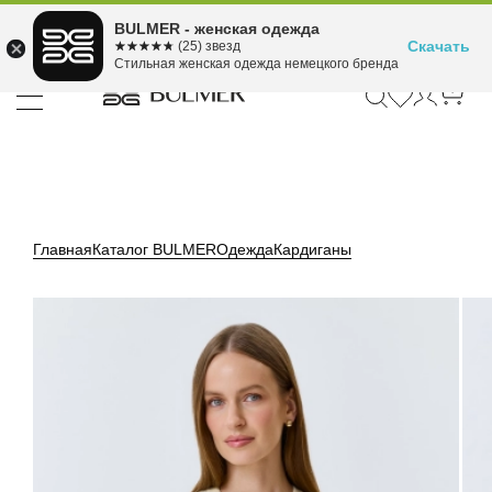
Подели оплату на 4
BULMER - женская одежда
Для покупок от 300 ₽ до 30,000 ₽
ⓘ
платежа
Скачать
☆☆☆☆☆
★★★★★
(25) звезд
Стильная женская одежда немецкого бренда
Главная
Каталог BULMER
Одежда
Кардиганы