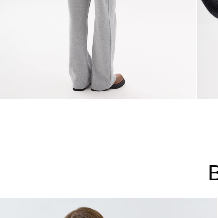
44
46
48
Не уверены в правильном 
Напишите нам или позвони