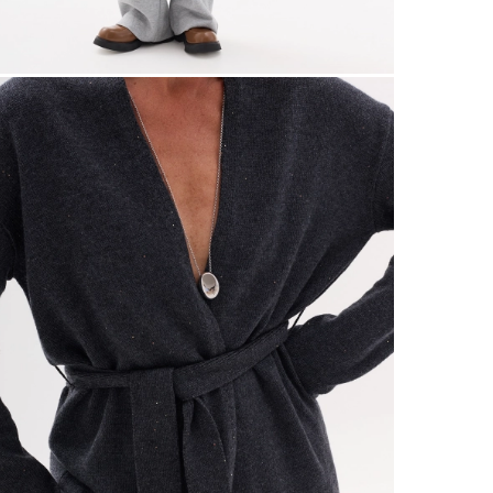
 размеров
ров показывает нашу стандартную размерную линей
сийский размер
Обхват груди (см)
Обхват талии, в см
Обхват бед
40
78-82
60-64
86-9
42
82-86
64-68
90-9
44
86-90
68-72
94-9
46
90-94
72-76
98-10
48
94-98
76-80
102-1
50
98-102
80-84
106-1