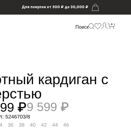
Для покупок от 300 ₽ до 30,000 ₽
Поиск
тный кардиган с
рстью
799 ₽
9 599 ₽
л: 5246703/8
4
36
38
40
42
44
46