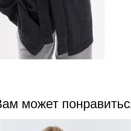
52
102-106
84-88
110-1
54
106-110
88-92
114-1
56
110-114
92-96
118-1
выборе размера?
те, и мы вам поможем.
Вам может понравитьс