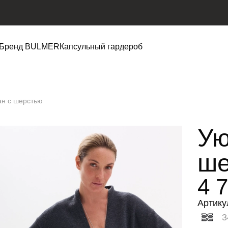
Бренд BULMER
Капсульный гардероб
ан с шерстью
Ую
ше
4 
Артику
3