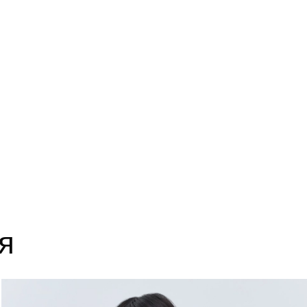
14
63
18
63
22
63
я