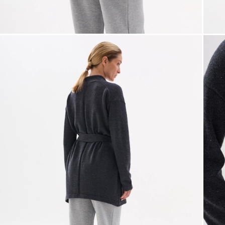
Таблица
Общая таблица разме
Размер производителя
Рос
32
34
36
38
40
42