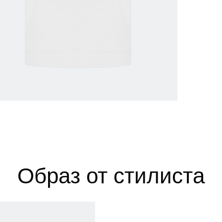
 размеров
ров показывает нашу стандартную размерную линей
сийский размер
Обхват груди (см)
Обхват талии, в см
Обхват бед
40
78-82
60-64
86-9
42
82-86
64-68
90-9
Образ от стилиста
44
86-90
68-72
94-9
46
90-94
72-76
98-10
48
94-98
76-80
102-1