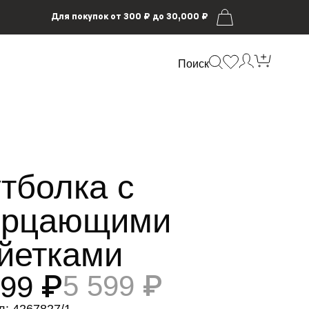
Для покупок от 300 ₽ до 30,000 ₽
Поиск
тболка с
ерцающими
йетками
899 ₽
5 599 ₽