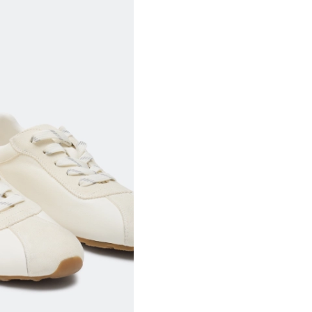
50
98-102
80-84
106-1
52
102-106
84-88
110-1
54
106-110
88-92
114-1
56
110-114
92-96
118-1
выборе размера?
те, и мы вам поможем.