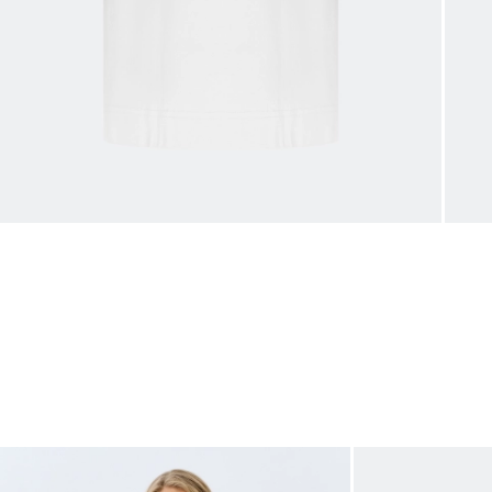
Таблица
Общая таблица разме
Размер производителя
Рос
32
34
36
38
40