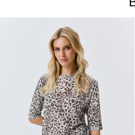
ДОБАВИТЬ В КОРЗИНУ
ДОБАВ
38
34
36
40
42
44
36
37