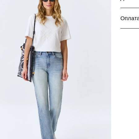
Курь
Дост
Оплат
Дост
Бесплатн
Для ваш
Более п
заказа:
Банк
Поде