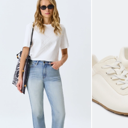
42
44
46
48
Не уверены в правильном 
Напишите нам или позвони