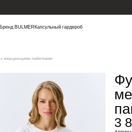
Бренд BULMER
Капсульный гардероб
 с мерцающими пайетками
Фу
м
па
3 