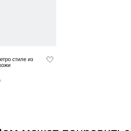
етро стиле из
кожи
₽