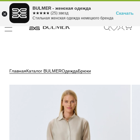
Подели оплату на 4
BULMER - женская одежда
Для покупок от 300 ₽ до 30,000 ₽
ⓘ
платежа
Скачать
☆☆☆☆☆
★★★★★
(25) звезд
Стильная женская одежда немецкого бренда
Главная
Каталог BULMER
Одежда
Брюки