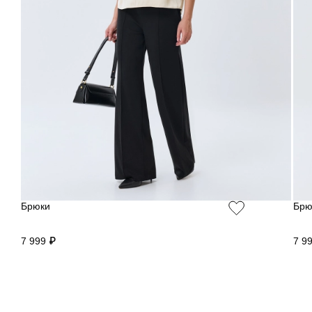
Брюки
Брю
7 999 ₽
7 9