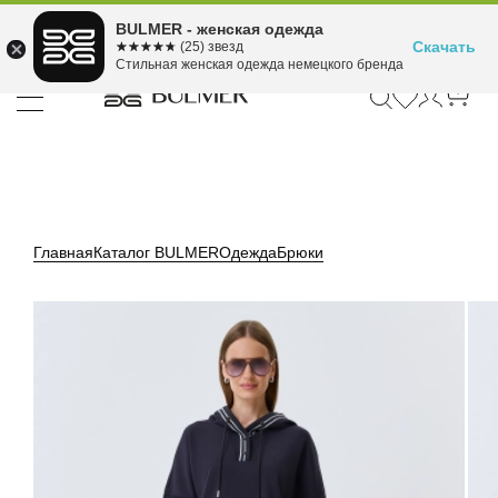
Подели оплату на 4
BULMER - женская одежда
Для покупок от 300 ₽ до 30,000 ₽
ⓘ
платежа
Скачать
☆☆☆☆☆
★★★★★
(25) звезд
Стильная женская одежда немецкого бренда
Главная
Каталог BULMER
Одежда
Брюки