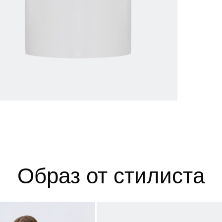
 размеров
ров показывает нашу стандартную размерную линей
сийский размер
Обхват груди (см)
Обхват талии, в см
Обхват бед
40
78-82
60-64
86-9
42
82-86
64-68
90-9
Образ от стилиста
44
86-90
68-72
94-9
46
90-94
72-76
98-10
48
94-98
76-80
102-1