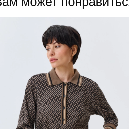
Вам может понравитьс
ИТЬ В КОРЗИНУ
ДОБАВИТЬ В КОРЗИНУ
36
40
42
44
36
37
38
39
4