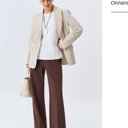
Дост
Оплат
Дост
Бесплатн
Для ваш
Более п
заказа:
Банк
Поде