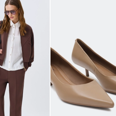
50
98-102
80-84
106-1
52
102-106
84-88
110-1
54
106-110
88-92
114-1
56
110-114
92-96
118-1
выборе размера?
те, и мы вам поможем.