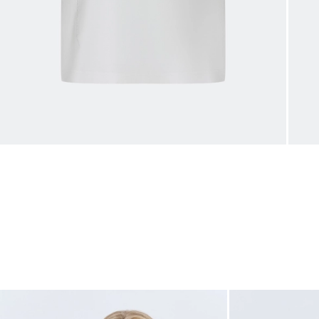
Таблица
Общая таблица разме
Размер производителя
Рос
32
34
36
38
40