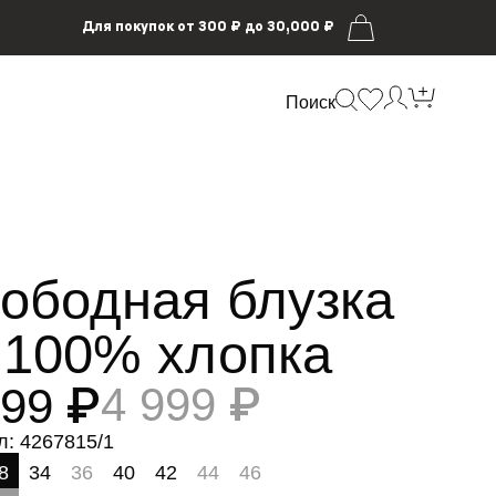
Для покупок от 300 ₽ до 30,000 ₽
Поиск
ободная блузка
 100% хлопка
499 ₽
4 999 ₽
л: 4267815/1
8
34
36
40
42
44
46