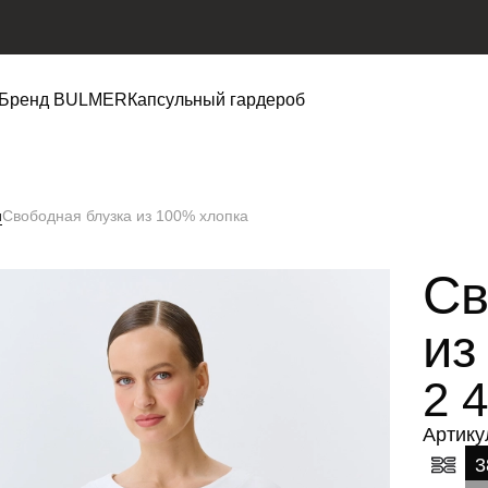
Бренд BULMER
Капсульный гардероб
и
Свободная блузка из 100% хлопка
Св
из
2 
Артику
3