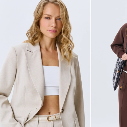
42
44
46
48
Не уверены в правильном 
Напишите нам или позвони