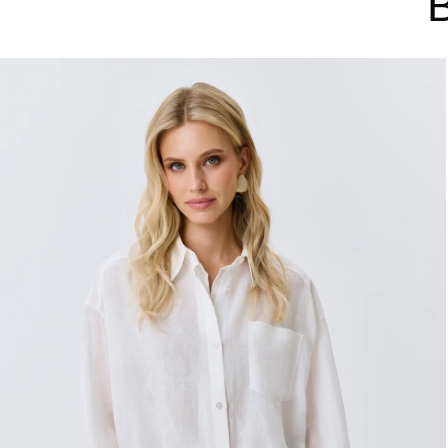
ДОБАВИТЬ В КОРЗИНУ
ДОБАВ
36
38
40
42
44
34
38
34