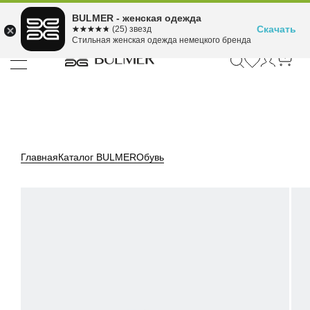
Подели оплату на 4
BULMER - женская одежда
Для покупок от 300 ₽ до 30,000 ₽
ⓘ
платежа
Скачать
☆☆☆☆☆
★★★★★
(25) звезд
Стильная женская одежда немецкого бренда
Главная
Каталог BULMER
Обувь