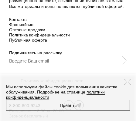
размещённых на сайте, ссылка на источник обязательна.
Все материалы и цены не являются публичной офертой.
Контакты
Франчайзинг
Оптовые продажи
Политика конфидециальности
Публичная оферта
Подпишитесь на рассылку
Подписываясь, Вы принимаете
нашу
Политику конфиденциальности
и Условия
промоакции.
Мы используем файлы cookie для повышения качества
обслуживания. Подробнее на странице
политики
конфиденциальности
Принять
8-800-600-9243
Ежедневно, с 8:00 до 20:00
Звонок бесплатный
Дизайн
,
разработка сайта
—
Текарт
.