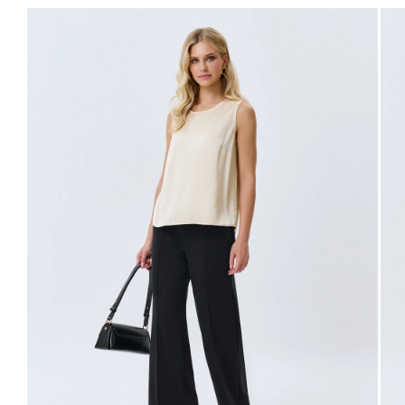
40
48
94-98
76-80
102-106
63
42
50
98-102
80-84
106-110
63
44
52
102-106
84-88
110-114
63
46
54
106-110
88-92
114-118
63
48
56
110-114
92-96
118-122
63
Не уверены в правильном выборе размера?
Напишите нам или позвоните, и мы вам поможем.