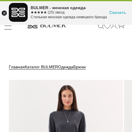
Подели оплату на 4
BULMER - женская одежда
Для покупок от 300 ₽ до 30,000 ₽
ⓘ
платежа
Скачать
☆☆☆☆☆
★★★★★
(25) звезд
Стильная женская одежда немецкого бренда
Главная
Каталог BULMER
Одежда
Брюки