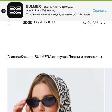
Подели оплату на 4
BULMER - женская одежда
Для покупок от 300 ₽ до 30,000 ₽
ⓘ
платежа
Скачать
☆☆☆☆☆
★★★★★
(25) звезд
Стильная женская одежда немецкого бренда
Главная
Каталог BULMER
Аксессуары
Платки и палантины