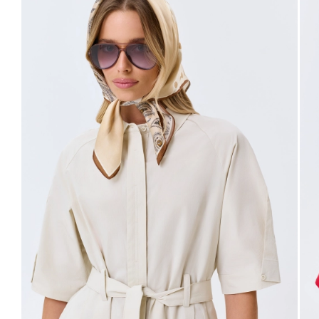
42
50
98-102
80-84
106-110
63
44
52
102-106
84-88
110-114
63
46
54
106-110
88-92
114-118
63
48
56
110-114
92-96
118-122
63
Не уверены в правильном выборе размера?
Напишите нам или позвоните, и мы вам поможем.