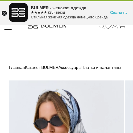
Подели оплату на 4
BULMER - женская одежда
Для покупок от 300 ₽ до 30,000 ₽
ⓘ
платежа
Скачать
☆☆☆☆☆
★★★★★
(25) звезд
Стильная женская одежда немецкого бренда
Главная
Каталог BULMER
Аксессуары
Платки и палантины