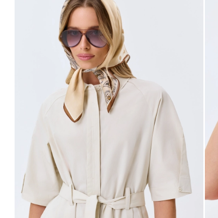
42
50
98-102
80-84
106-110
63
44
52
102-106
84-88
110-114
63
46
54
106-110
88-92
114-118
63
48
56
110-114
92-96
118-122
63
Не уверены в правильном выборе размера?
Напишите нам или позвоните, и мы вам поможем.