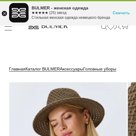
Подели оплату на 4
BULMER - женская одежда
Для покупок от 300 ₽ до 30,000 ₽
ⓘ
платежа
Скачать
☆☆☆☆☆
★★★★★
(25) звезд
Стильная женская одежда немецкого бренда
Главная
Каталог BULMER
Аксессуары
Головные уборы