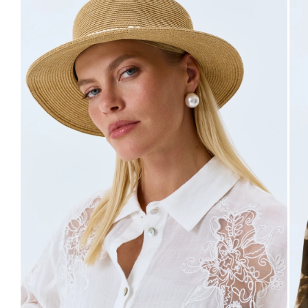
42
50
98-102
80-84
106-110
63
44
52
102-106
84-88
110-114
63
46
54
106-110
88-92
114-118
63
48
56
110-114
92-96
118-122
63
Не уверены в правильном выборе размера?
Напишите нам или позвоните, и мы вам поможем.