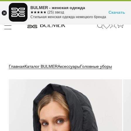
Подели оплату на 4
BULMER - женская одежда
Для покупок от 300 ₽ до 30,000 ₽
ⓘ
платежа
Скачать
☆☆☆☆☆
★★★★★
(25) звезд
Стильная женская одежда немецкого бренда
Главная
Каталог BULMER
Аксессуары
Головные уборы