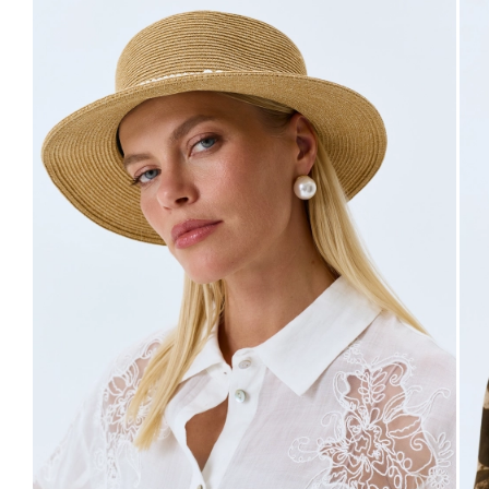
42
50
98-102
80-84
106-110
63
44
52
102-106
84-88
110-114
63
46
54
106-110
88-92
114-118
63
48
56
110-114
92-96
118-122
63
Не уверены в правильном выборе размера?
Напишите нам или позвоните, и мы вам поможем.