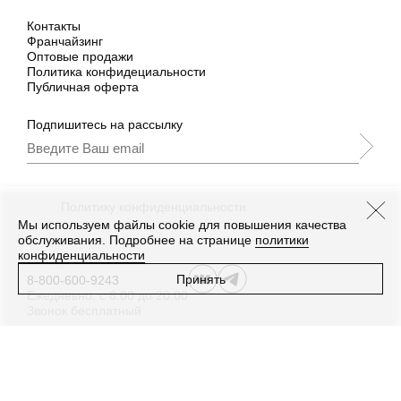
Контакты
Франчайзинг
Оптовые продажи
Политика конфидециальности
Публичная оферта
Подпишитесь на рассылку
Подписываясь, Вы принимаете
нашу
Политику конфиденциальности
и Условия
промоакции.
Мы используем файлы cookie для повышения качества
обслуживания. Подробнее на странице
политики
конфиденциальности
Принять
8-800-600-9243
Ежедневно, с 8:00 до 20:00
Звонок бесплатный
Дизайн
,
разработка сайта
—
Текарт
.