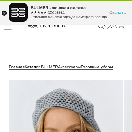
Подели оплату на 4
BULMER - женская одежда
Для покупок от 300 ₽ до 30,000 ₽
ⓘ
платежа
Скачать
☆☆☆☆☆
★★★★★
(25) звезд
Стильная женская одежда немецкого бренда
Главная
Каталог BULMER
Аксессуары
Головные уборы