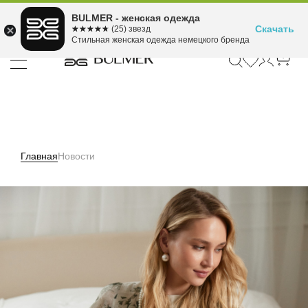
Подели оплату на 4
BULMER - женская одежда
Для покупок от 300 ₽ до 30,000 ₽
ⓘ
платежа
Скачать
☆☆☆☆☆
★★★★★
(25) звезд
Стильная женская одежда немецкого бренда
Главная
Новости