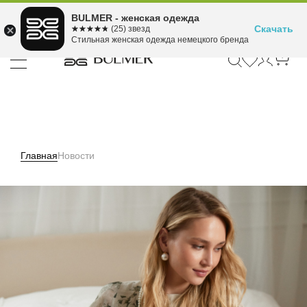
Подели оплату на 4
BULMER - женская одежда
Для покупок от 300 ₽ до 30,000 ₽
ⓘ
платежа
Скачать
☆☆☆☆☆
★★★★★
(25) звезд
Стильная женская одежда немецкого бренда
Главная
Новости