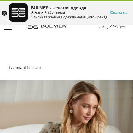
Подели оплату на 4
BULMER - женская одежда
Для покупок от 300 ₽ до 30,000 ₽
ⓘ
платежа
Скачать
☆☆☆☆☆
★★★★★
(25) звезд
Стильная женская одежда немецкого бренда
Главная
Новости