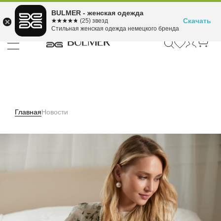
Подели оплату на 4
BULMER - женская одежда
Для покупок от 300 ₽ до 30,000 ₽
ⓘ
платежа
Скачать
☆☆☆☆☆
★★★★★
(25) звезд
Стильная женская одежда немецкого бренда
Главная
Новости