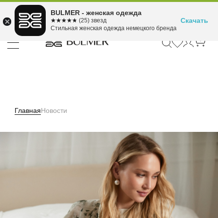
Подели оплату на 4
BULMER - женская одежда
Для покупок от 300 ₽ до 30,000 ₽
ⓘ
платежа
Скачать
☆☆☆☆☆
★★★★★
(25) звезд
Стильная женская одежда немецкого бренда
Главная
Новости