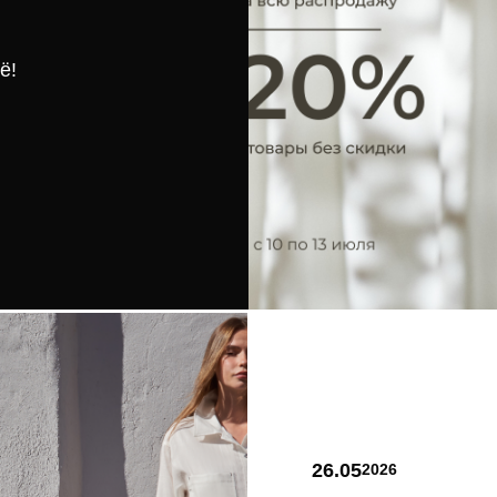
ё!
26.05
2026