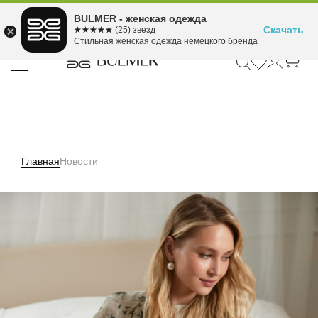
Подели оплату на 4
BULMER - женская одежда
Для покупок от 300 ₽ до 30,000 ₽
ⓘ
платежа
Скачать
☆☆☆☆☆
★★★★★
(25) звезд
Стильная женская одежда немецкого бренда
Главная
Новости