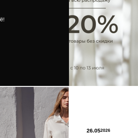
ё!
26.05
2026