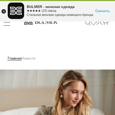
Подели оплату на 4
BULMER - женская одежда
Для покупок от 300 ₽ до 30,000 ₽
ⓘ
платежа
Скачать
☆☆☆☆☆
★★★★★
(25) звезд
Стильная женская одежда немецкого бренда
Главная
Новости