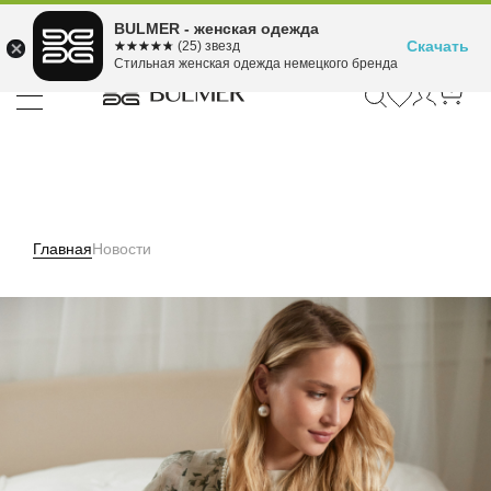
Подели оплату на 4
BULMER - женская одежда
Для покупок от 300 ₽ до 30,000 ₽
ⓘ
платежа
Скачать
☆☆☆☆☆
★★★★★
(25) звезд
Стильная женская одежда немецкого бренда
Главная
Новости