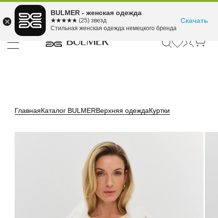
Подели оплату на 4
BULMER - женская одежда
Для покупок от 300 ₽ до 30,000 ₽
ⓘ
платежа
Скачать
☆☆☆☆☆
★★★★★
(25) звезд
Стильная женская одежда немецкого бренда
Главная
Каталог BULMER
Верхняя одежда
Куртки