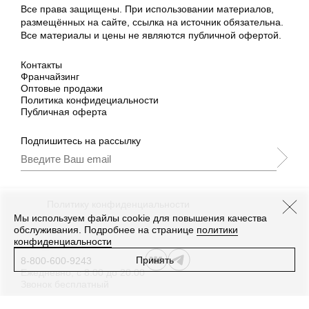
Все права защищены. При использовании материалов,
размещённых на сайте, ссылка на источник обязательна.
Все материалы и цены не являются публичной офертой.
Контакты
Франчайзинг
Оптовые продажи
Политика конфидециальности
Публичная оферта
Подпишитесь на рассылку
Подписываясь, Вы принимаете
нашу
Политику конфиденциальности
и Условия
промоакции.
Мы используем файлы cookie для повышения качества
обслуживания. Подробнее на странице
политики
конфиденциальности
Принять
8-800-600-9243
Ежедневно, с 8:00 до 20:00
Звонок бесплатный