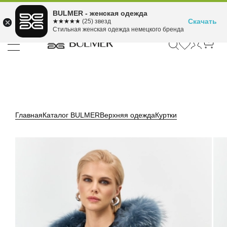
Подели оплату на 4
BULMER - женская одежда
Для покупок от 300 ₽ до 30,000 ₽
ⓘ
платежа
Скачать
☆☆☆☆☆
★★★★★
(25) звезд
Стильная женская одежда немецкого бренда
Главная
Каталог BULMER
Верхняя одежда
Куртки