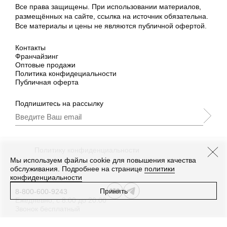
Все права защищены. При использовании материалов,
размещённых на сайте, ссылка на источник обязательна.
Все материалы и цены не являются публичной офертой.
Контакты
Франчайзинг
Оптовые продажи
Политика конфидециальности
Публичная оферта
Подпишитесь на рассылку
Подписываясь, Вы принимаете
нашу
Политику конфиденциальности
и Условия
промоакции.
Мы используем файлы cookie для повышения качества
обслуживания. Подробнее на странице
политики
конфиденциальности
Принять
8-800-600-9243
Ежедневно, с 8:00 до 20:00
Звонок бесплатный