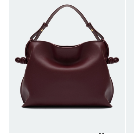
Застежка кнопка. Маленькая сумка кросс-боди с длинным
42
50
98-102
80-84
106-110
63
тонким ремешком и деликатным логотипом. Застежка на
клапан с кнопкой.
44
52
102-106
84-88
110-114
63
46
54
106-110
88-92
114-118
63
48
56
110-114
92-96
118-122
63
Не уверены в правильном выборе размера?
Напишите нам или позвоните, и мы вам поможем.