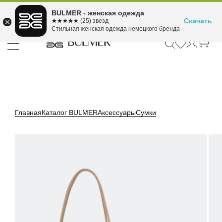
Подели оплату на 4
BULMER - женская одежда
Для покупок от 300 ₽ до 30,000 ₽
ⓘ
платежа
Скачать
☆☆☆☆☆
★★★★★
(25) звезд
Стильная женская одежда немецкого бренда
Главная
Каталог BULMER
Аксессуары
Сумки