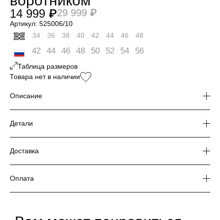
воротником
14 999 ₽
29 999 ₽
Артикул: 525006/10
34
36
38
40
42
44
46
48
42
44
46
48
50
52
54
56
Таблица размеров
Таблица размеров
Общая таблица размеров показывает нашу
Товара нет в наличии
стандартную размерную линейку
Размер
Россий
Обхват
Обхват
Обхват
Длина
Описание
произв
ский
груди
талии, в
бедер,
рукава
одител
размер
(см)
см
в см
(см)
Стеганая куртка со съемным отложным воротником из
я
овчины. Свободный силуэт. Спущенная линия плеч. Ткань
Детали
верха из 100% нейлона. Боковые карманы на потайной
32
40
78-82
60-64
86-90
64
Состав: 100%нейлон, 100%полиэстер, 90%пух 10%перо
молнии. Утяжники по низу изделия для защиты от ветра.
Доставка
Застежка на молнию. В качестве утеплителя натуральный
34
42
82-86
64-68
90-94
62
пух.
Курьерская доставка - от 2 дней
Доставка в ПВЗ (самовывоз) - от 2 дней
Оплата
36
44
86-90
68-72
94-98
62
Доставка в почтоматы - от 3 дней
Для вашего удобства мы предусмотрели разные способы
Бесплатная доставка при заказе от 5000 рублей
оплаты заказа:
Более подробная информация в разделе
Доставка
38
46
90-94
72-76
98-102
63
Банковской картой
на сайте