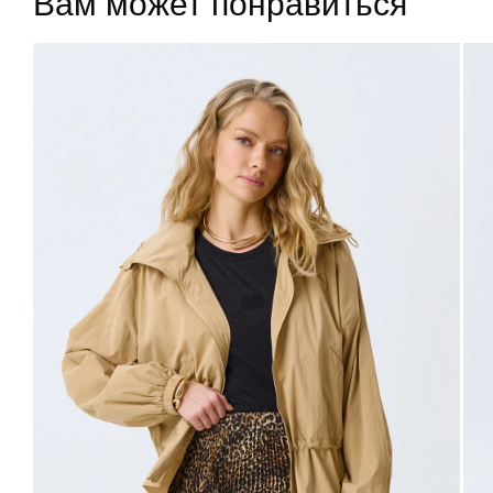
Вам может понравиться
Подели
- оплата по частям без комиссии и переплат
40
48
94-98
76-80
102-106
63
42
50
98-102
80-84
106-110
63
44
52
102-106
84-88
110-114
63
46
54
106-110
88-92
114-118
63
48
56
110-114
92-96
118-122
63
Не уверены в правильном выборе размера?
Напишите нам или позвоните, и мы вам поможем.