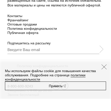
размещённых на сайте, ссылка на источник обязательна.
Все материалы и цены не являются публичной офертой.
Контакты
Франчайзинг
Оптовые продажи
Политика конфидециальности
Публичная оферта
Подпишитесь на рассылку
Подписываясь, Вы принимаете
нашу
Политику конфиденциальности
и Условия
промоакции.
Мы используем файлы cookie для повышения качества
обслуживания. Подробнее на странице
политики
конфиденциальности
Принять
8-800-600-9243
Ежедневно, с 8:00 до 20:00
Звонок бесплатный
Дизайн
,
разработка сайта
—
Текарт
.