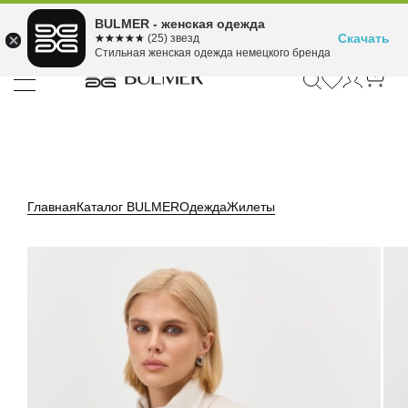
Подели оплату на 4
BULMER - женская одежда
Для покупок от 300 ₽ до 30,000 ₽
ⓘ
платежа
Скачать
☆☆☆☆☆
★★★★★
(25) звезд
Стильная женская одежда немецкого бренда
Главная
Каталог BULMER
Одежда
Жилеты