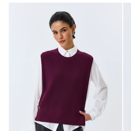
40
48
94-98
76-80
102-106
63
42
50
98-102
80-84
106-110
63
44
52
102-106
84-88
110-114
63
46
54
106-110
88-92
114-118
63
48
56
110-114
92-96
118-122
63
Не уверены в правильном выборе размера?
Напишите нам или позвоните, и мы вам поможем.