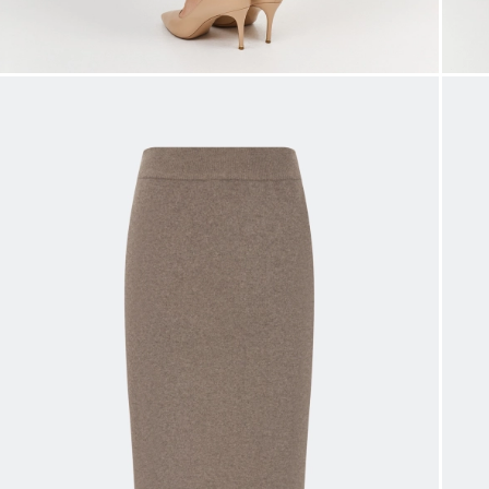
Таблица
Общая таблица разме
Размер производителя
Рос
32
34
36
38
40
42