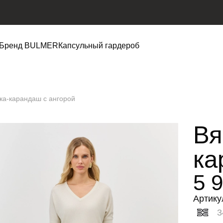
Бренд BULMER
Капсульный гардероб
ка-карандаш с ангорой
Вя
ка
5 
Артику
3