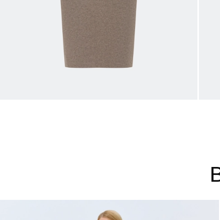
44
46
48
Не уверены в правильном 
Напишите нам или позвони